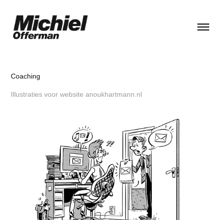
Coaching
Illustraties voor website anoukhartmann.nl