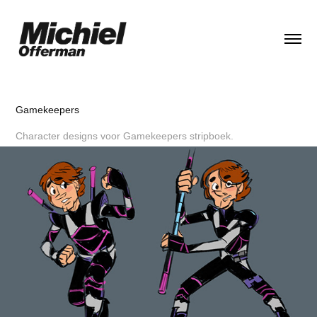
Gamekeepers
Character designs voor Gamekeepers stripboek.