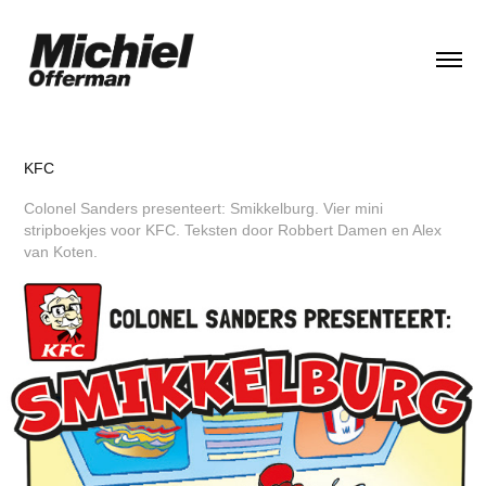
KFC
Colonel Sanders presenteert: Smikkelburg. Vier mini
stripboekjes voor KFC. Teksten door Robbert Damen en Alex
van Koten.