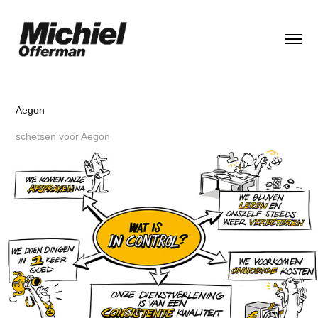
Aegon
schetsen voor Aegon