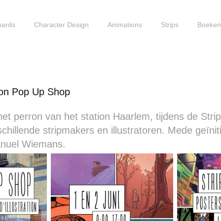
oards
Character Design
Animations
Strips
Boeke
tion Pop Up Shop
et perron van het station Haarlem, tijdens de Str
chillende stripmakers en illustratoren. Mede geïni
nuel Wiemans.