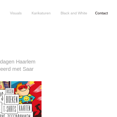
n
Visuals
Karikaturen
Black and White
Contact
ipdagen Haarlem
tieerd met Saar