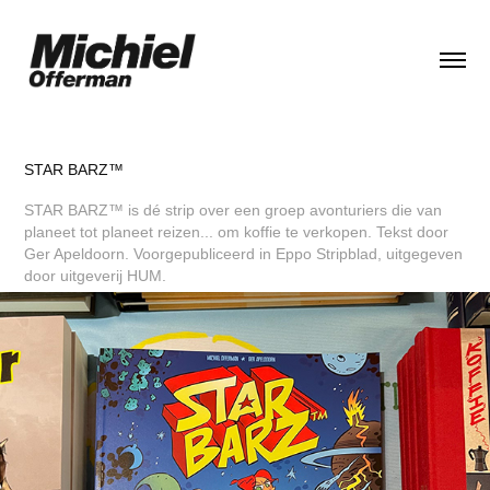
STAR BARZ™
STAR BARZ™ is dé strip over een groep avonturiers die van
planeet tot planeet reizen... om koffie te verkopen. Tekst door
Ger Apeldoorn. Voorgepubliceerd in Eppo Stripblad, uitgegeven
door uitgeverij HUM.